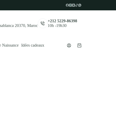
,
+212 5229-86398
asablanca 20370, Maroc
10h -19h30
e Naissance
Idées cadeaux
Panier
d’achat