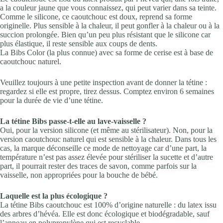
a la couleur jaune que vous connaissez, qui peut varier dans sa teinte.
Comme le silicone, ce caoutchouc est doux, reprend sa forme
originelle. Plus sensible à la chaleur, il peut gonfler à la chaleur ou à la
succion prolongée. Bien qu’un peu plus résistant que le silicone car
plus élastique, il reste sensible aux coups de dents.
La Bibs Color (la plus connue) avec sa forme de cerise est à base de
caoutchouc naturel.
Veuillez toujours à une petite inspection avant de donner la tétine :
regardez si elle est propre, tirez dessus. Comptez environ 6 semaines
pour la durée de vie d’une tétine.
La tétine Bibs passe-t-elle au lave-vaisselle ?
Oui, pour la version silicone (et même au stérilisateur). Non, pour la
version caoutchouc naturel qui est sensible à la chaleur. Dans tous les
cas, la marque déconseille ce mode de nettoyage car d’une part, la
température n’est pas assez élevée pour stériliser la sucette et d’autre
part, il pourrait rester des traces de savon, comme parfois sur la
vaisselle, non appropriées pour la bouche de bébé.
Laquelle est la plus écologique ?
La tétine Bibs caoutchouc est 100% d’origine naturelle : du latex issu
des arbres d’hévéa. Elle est donc écologique et biodégradable, sauf
l’anneau en polypropylène qui est recyclable.