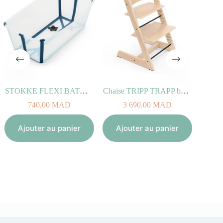
STOKKE FLEXI BATH Transparent Bleu
Chaise TRIPP TRAPP bois de Hêtre Naturel
740,00
MAD
3 690,00
MAD
280,0
Ajouter au panier
Ajouter au panier
Ajouter