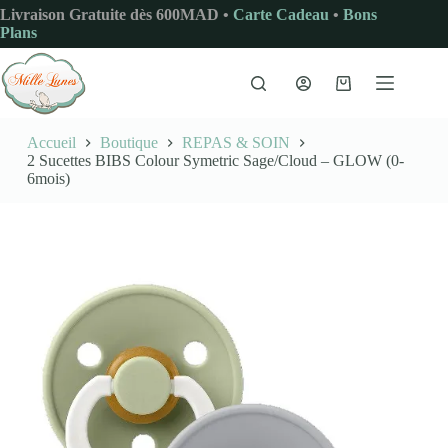
Passer
Livraison Gratuite dès 600MAD •
Carte Cadeau
•
Bons
au
Plans
contenu
Panier
d’achat
Accueil
Boutique
REPAS & SOIN
2 Sucettes BIBS Colour Symetric Sage/Cloud – GLOW (0-
6mois)