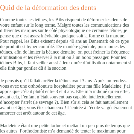
Quid de la déformation des dents
Comme toutes les tétines, les Bibs risquent de déformer les dents de
votre enfant sur le long terme. Malgré toutes les communications des
différentes marques sur le côté physiologique de certaines tétines, je
pense que c’est assez inévitable quelque soit la forme et la marque.
Pour rappel, les Bibs existent depuis 40 ans au Danemark où ce type
de produit est hyper contrôlé. De manière générale, pour toutes les
tétines, afin de limiter la béance dentaire, on peut freiner la fréquence
d’utilisation et les réserver à la nuit ou à un bobo passager. Pour les
tétines Bibs, il faut veiller aussi à leur durée d’utilisation notamment si
elle finit par gonfler dû à la succion.
Je pensais qu’il fallait arrêter la tétine avant 3 ans. Après un rendez-
vous avec une orthodontiste hospitalière pour ma fille Madeleine, j’ai
appris que c’était plutôt entre 3 et 4 ans. Elle m’a indiqué qu’en effet,
avant cela, l’enfant n’était souvent pas capable intellectuellement
d’accepter l’arrêt (le sevrage ?). Bien sûr si cela se fait naturellement
avant cet âge, vous êtes chanceux ! L’entrée à l’école va généralement
amorcer cet arrêt autour de cet âge.
Madeleine étant une petite tortue et mettant un peu plus de temps que
les autres, l’orthodontiste m’a demandé de tenter le maximum pour