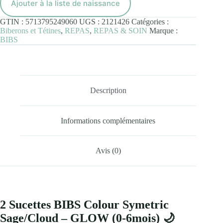
Ajouter à la liste de naissance
Colour
Symetric
GTIN :
5713795249060
UGS :
2121426
Catégories :
Sage/Cloud
Biberons et Tétines
,
REPAS
,
REPAS & SOIN
Marque :
-
BIBS
GLOW
(0-
6mois)
Description
Informations complémentaires
Avis (0)
2 Sucettes BIBS Colour Symetric
Sage/Cloud – GLOW (0-6mois) 🌙