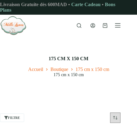
Passer
Livraison Gratuite dès 600MAD •
Carte Cadeau
•
Bons
au
Plans
contenu
Panier
d’achat
175 CM X 150 CM
Accueil
Boutique
175 cm x 150 cm
175 cm x 150 cm
FILTRE