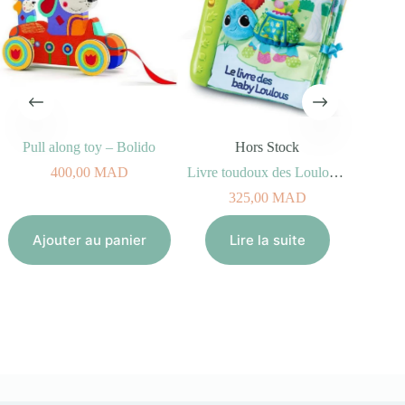
Pull along toy – Bolido
Hors Stock
400,00
MAD
Livre toudoux des Loulous – Baby Loulous (6-36 mois)
325,00
MAD
Aj
Ajouter au panier
Lire la suite