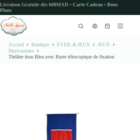
Passer
Livraison Gratuite dès 600MAD •
Carte Cadeau
•
Bons
au
Plans
contenu
Panier
d’achat
Accueil
Boutique
EVEIL & JEUX
JEUX
Marionnettes
Théâtre tissu Bleu avec Barre télescopique de fixation