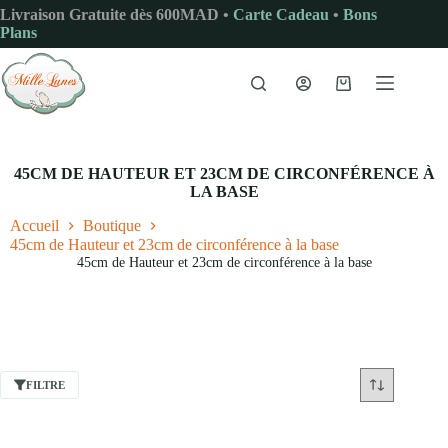
Passer
Livraison Gratuite dès 600MAD •
Carte Cadeau
•
Bons
au
Plans
contenu
Panier
d’achat
45CM DE HAUTEUR ET 23CM DE CIRCONFÉRENCE À
LA BASE
Accueil
Boutique
45cm de Hauteur et 23cm de circonférence à la base
45cm de Hauteur et 23cm de circonférence à la base
FILTRE