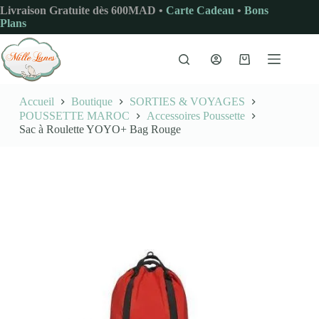
Passer
Livraison Gratuite dès 600MAD •
Carte Cadeau
•
Bons
au
Plans
contenu
Panier
d’achat
Accueil
Boutique
SORTIES & VOYAGES
POUSSETTE MAROC
Accessoires Poussette
Sac à Roulette YOYO+ Bag Rouge