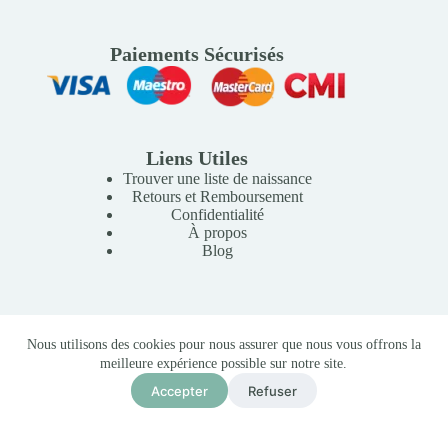
Paiements Sécurisés
Liens Utiles
Trouver une liste de naissance
Retours et Remboursement
Confidentialité
À propos
Blog
Copyright © 2026 Mille Lunes - Création du site :
Baptiste
Nous utilisons des cookies pour nous assurer que nous vous offrons la
Pagès
-
Conditions Générales de Vente
meilleure expérience possible sur notre site.
Sac à Roulette YOYO+ Bag Rouge
Accepter
Refuser
Ajouter au panier
1 350,00
MAD
En stock