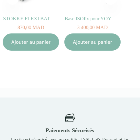
STOKKE FLEXI BATH X-LARGE Blanc
Base ISOfix pour YOYO car seat by BeSafe®
870,00
MAD
3 400,00
MAD
Aj
Ajouter au panier
Ajouter au panier
Paiements Sécurisés
Le site est sécurisé avec un certificat SSL Let's Encrypt et les