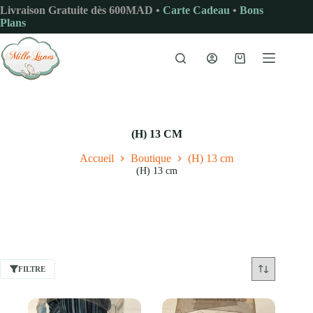
Passer
Livraison Gratuite dès 600MAD •
Carte Cadeau
•
Bons
au
Plans
contenu
Panier
d’achat
(H) 13 CM
Accueil
Boutique
(H) 13 cm
(H) 13 cm
FILTRE