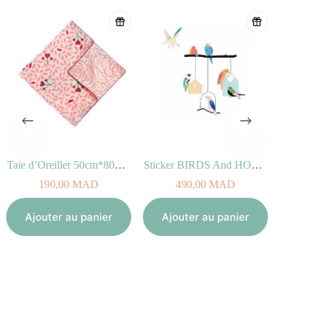
Taie d’Oreiller 50cm*80cm – Romance
Sticker BIRDS And HOUSES (100% vinyle, 50x40cm)
190,00
MAD
490,00
MAD
Aj
Ajouter au panier
Ajouter au panier