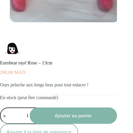
Eurobear rayé Rose – 13cm
290,00
MAD
Ours peluche aux longs bras pour tout enlacer !
En stock (peut être commandé)
quantité
de
Ajouter au panier
Eurobear
rayé
Rose
Ajouter à la liste de naissance