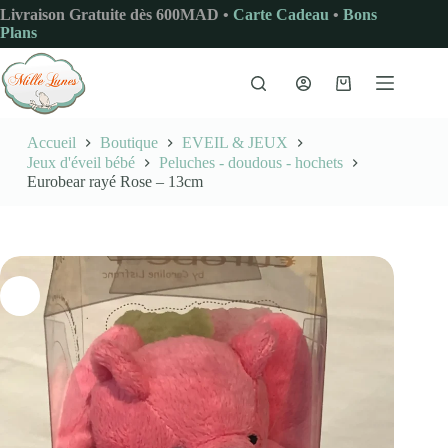
Passer
Livraison Gratuite dès 600MAD •
Carte Cadeau
•
Bons
au
Plans
contenu
Panier
d’achat
Accueil
Boutique
EVEIL & JEUX
Jeux d'éveil bébé
Peluches - doudous - hochets
Eurobear rayé Rose – 13cm