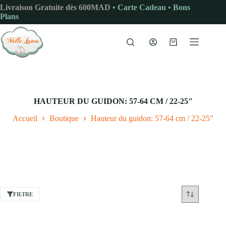
Passer
Livraison Gratuite dès 600MAD •
Carte Cadeau
•
Bons
au
Plans
contenu
Panier
d’achat
HAUTEUR DU GUIDON: 57-64 CM / 22-25"
Accueil
Boutique
Hauteur du guidon: 57-64 cm / 22-25"
FILTRE