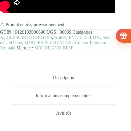
⚠️ Produit en réapprovisionnement
GTIN :
9120133000690
UGS :
00069
Catégories :
ACCESSOIRES SORTIES
,
Autres
,
EVEIL & JEUX
,
Jeux
d'éveil bébé
,
SORTIES & VOYAGES
,
Trotteur Pousseur -
Youpala
Marque :
SCOOT AND RIDE
Description
Informations complémentaires
Avis (0)