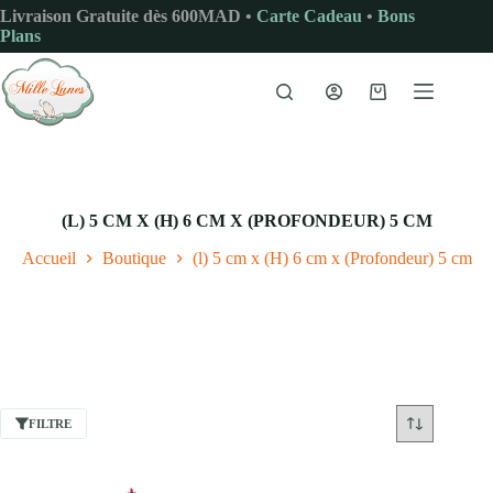
Passer
Livraison Gratuite dès 600MAD •
Carte Cadeau
•
Bons
au
Plans
contenu
Panier
d’achat
(L) 5 CM X (H) 6 CM X (PROFONDEUR) 5 CM
Accueil
Boutique
(l) 5 cm x (H) 6 cm x (Profondeur) 5 cm
FILTRE