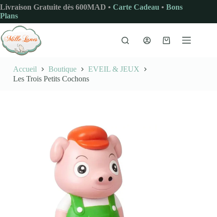
Passer
Livraison Gratuite dès 600MAD •
Carte Cadeau
•
Bons
au
Plans
contenu
Panier
d’achat
Accueil
Boutique
EVEIL & JEUX
Les Trois Petits Cochons