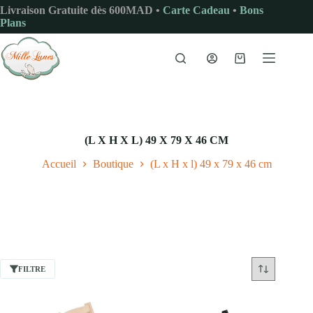
Passer
Livraison Gratuite dès 600MAD •
Carte Cadeau
•
Bons
au
Plans
contenu
Panier
d’achat
(L X H X L) 49 X 79 X 46 CM
Accueil
Boutique
(L x H x l) 49 x 79 x 46 cm
FILTRE