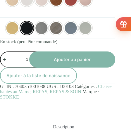
En stock (peut être commandé)
quantité
de
Ajouter au panier
Chaise
TRIPP
TRAPP
Ajouter à la liste de naissance
bois
de
GTIN :
7040351001038
UGS :
100103
Catégories :
Chaises
Hêtre
hautes au Maroc
,
REPAS
,
REPAS & SOIN
Marque :
Noir
STOKKE
Description