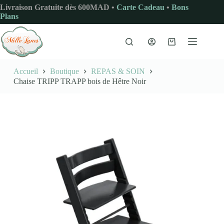
Passer
Livraison Gratuite dès 600MAD •
Carte Cadeau
•
Bons
au
Plans
contenu
Panier
d’achat
Accueil
Boutique
REPAS & SOIN
Chaise TRIPP TRAPP bois de Hêtre Noir