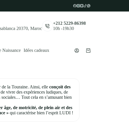
,
+212 5229-86398
asablanca 20370, Maroc
10h -19h30
e Naissance
Idées cadeaux
Panier
d’achat
de la Touraine. Ainsi, elle
conçoit des
 de vivre des expériences ludiques, de
es sociales… Tout cela en s’amusant bien
 âge, de motricité, de plein air et des
uce »
qui caractérise bien l’esprit LUDI !