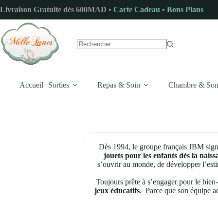
Passer
Livraison Gratuite dès 600MAD •
Carte Cadeau
•
Bons Plans
au
contenu
Aucun
résultat
Accueil
Sorties
Repas & Soin
Chambre & So
Dès 1994, le groupe français JBM signe
jouets pour les enfants dès la naiss
s’ouvrir au monde, de développer l’esti
Toujours prête à s’engager pour le bien-
jeux éducatifs
. Parce que son équipe a