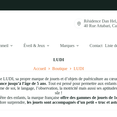
Résidence Dan Hel
40 Rue Attabari, C
mmeil
Éveil & Jeux
Marques
Contact
Liste d
LUDI
Accueil
Boutique
LUDI
 LUDI, sa propre marque de jouets et d’objets de puériculture au cœur 
ance jusqu’à l’âge de 5 ans
. Tout est pensé pour permettre aux enfants
me de soi, le langage, l’observation, la motricité mais aussi ses aptitud
sûr !
être des enfants, la marque française
offre des gammes de jouets de 1er
dore surprendre,
les jouets sont accompagnés d’un petit « truc et ast