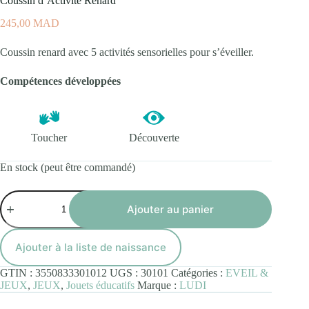
Coussin d’Activité Renard
245,00
MAD
Coussin renard avec 5 activités sensorielles pour s’éveiller.
Compétences développées
Toucher
Découverte
En stock (peut être commandé)
quantité
de
Ajouter au panier
Coussin
d'Activité
Renard
Ajouter à la liste de naissance
GTIN :
3550833301012
UGS :
30101
Catégories :
EVEIL &
JEUX
,
JEUX
,
Jouets éducatifs
Marque :
LUDI