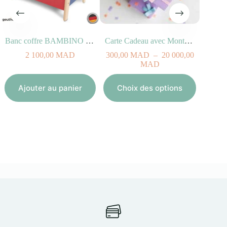
Banc coffre BAMBINO Multicolores
Carte Cadeau avec Montant au Choix
2 100,00
MAD
300,00
MAD
–
20 000,00
Plage
MAD
Aj
de
Ce
prix :
produit
Ajouter au panier
Choix des options
300,00
a
MAD
plusieurs
à
variations.
20
Les
000,00
options
MAD
peuvent
être
choisies
sur
la
page
du
produit