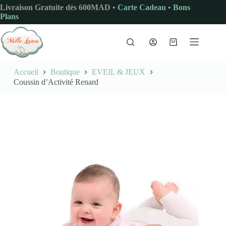
Passer
Livraison Gratuite dès 600MAD •
Carte Cadeau
•
Bons
au
Plans
contenu
Panier
d’achat
Accueil
Boutique
EVEIL & JEUX
Coussin d’Activité Renard