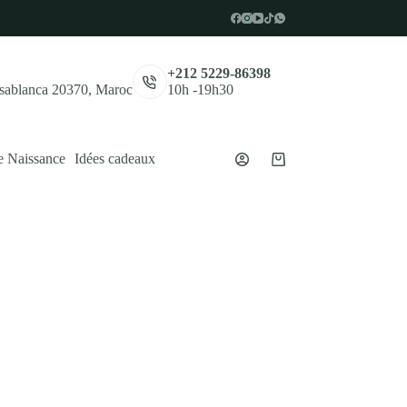
,
+212 5229-86398
asablanca 20370, Maroc
10h -19h30
e Naissance
Idées cadeaux
Panier
d’achat