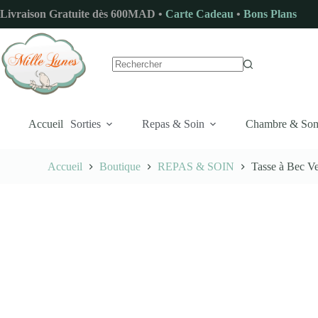
Passer
Livraison Gratuite dès 600MAD •
Carte Cadeau
•
Bons Plans
au
contenu
Aucun
résultat
Accueil
Sorties
Repas & Soin
Chambre & So
Accueil
Boutique
REPAS & SOIN
Tasse à Bec V