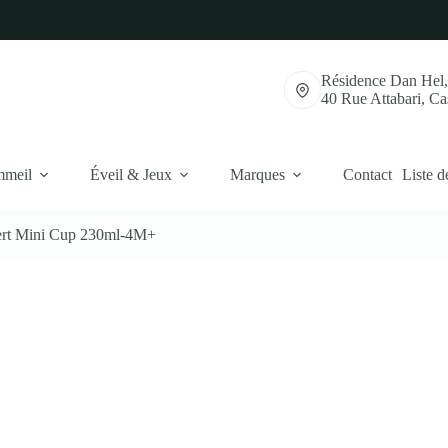
Résidence Dan Hel
40 Rue Attabari, C
mmeil
Éveil & Jeux
Marques
Contact
Liste d
ert Mini Cup 230ml-4M+