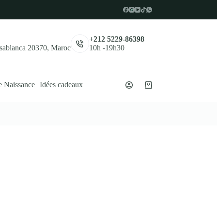
,
+212 5229-86398
asablanca 20370, Maroc
10h -19h30
e Naissance
Idées cadeaux
Panier
d’achat