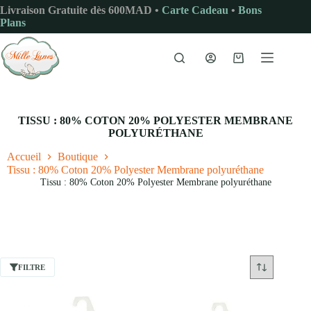
Passer
Livraison Gratuite dès 600MAD •
Carte Cadeau
•
Bons
au
Plans
contenu
Panier
d’achat
TISSU : 80% COTON 20% POLYESTER MEMBRANE
POLYURÉTHANE
Accueil
Boutique
Tissu : 80% Coton 20% Polyester Membrane polyuréthane
Tissu : 80% Coton 20% Polyester Membrane polyuréthane
FILTRE