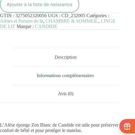
eco
Ajouter à la liste de naissance
70
x
GTIN :
3275052320056
UGS :
CD_232005
Catégories :
140cm
Alèses et Parures de lit
,
CHAMBRE & SOMMEIL
,
LINGE
Blanc
DE LIT
Marque :
CANDIDE
Description
Informations complémentaires
Avis (0)
L’Alèse éponge Zen Blanc de Candide est utile pour préserver le
confort de bébé et pour protéger le matelas.