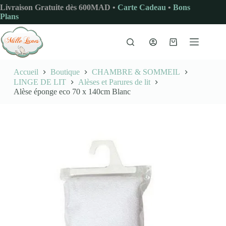
Passer
Livraison Gratuite dès 600MAD •
Carte Cadeau
•
Bons
au
Plans
contenu
Panier
d’achat
Accueil
Boutique
CHAMBRE & SOMMEIL
LINGE DE LIT
Alèses et Parures de lit
Alèse éponge eco 70 x 140cm Blanc