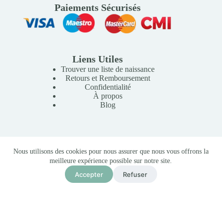
Paiements Sécurisés
Liens Utiles
Trouver une liste de naissance
Retours et Remboursement
Confidentialité
À propos
Blog
Copyright © 2026 Mille Lunes - Création du site :
Baptiste
Nous utilisons des cookies pour nous assurer que nous vous offrons la
Pagès
-
Conditions Générales de Vente
meilleure expérience possible sur notre site.
Alèse éponge eco 70 x 140cm Blanc
Accepter
Refuser
Ajouter au panier
170,00
MAD
En stock