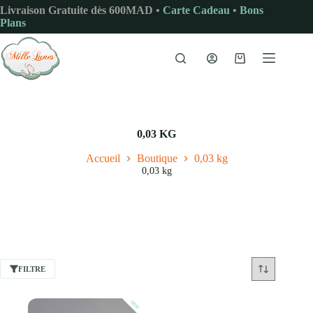
Passer
Livraison Gratuite dès 600MAD •
Carte Cadeau
•
Bons
au
Plans
contenu
Panier
d’achat
0,03 KG
Accueil
Boutique
0,03 kg
0,03 kg
FILTRE