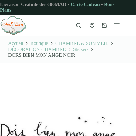
Passer
Livraison Gratuite dès 600MAD •
Carte Cadeau
•
Bons
au
Plans
contenu
Panier
d’achat
Accueil
Boutique
CHAMBRE & SOMMEIL
DÉCORATION CHAMBRE
Stickers
DORS BIEN MON ANGE NOIR