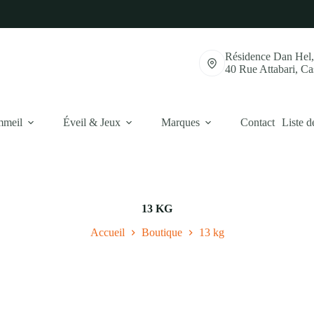
Résidence Dan Hel
40 Rue Attabari, C
mmeil
Éveil & Jeux
Marques
Contact
Liste d
13 KG
Accueil
Boutique
13 kg