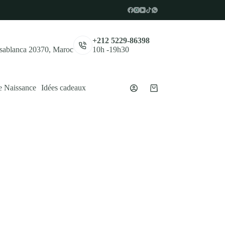
,
+212 5229-86398
asablanca 20370, Maroc
10h -19h30
e Naissance
Idées cadeaux
Panier
d’achat