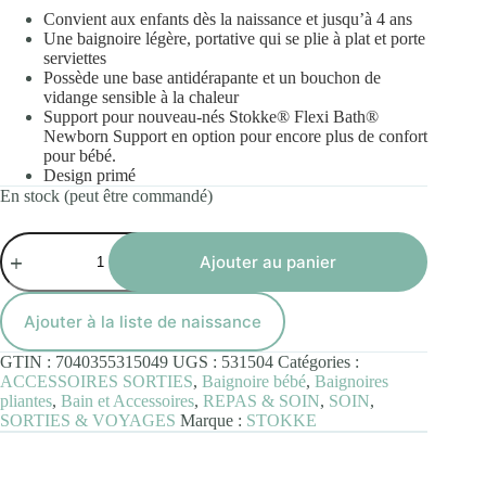
Convient aux enfants dès la naissance et jusqu’à 4 ans
Une baignoire légère, portative qui se plie à plat et porte
serviettes
Possède une base antidérapante et un bouchon de
vidange sensible à la chaleur
Support pour nouveau-nés Stokke® Flexi Bath®
Newborn Support en option pour encore plus de confort
pour bébé.
Design primé
En stock (peut être commandé)
quantité
de
Ajouter au panier
STOKKE
FLEXI
BATH
Ajouter à la liste de naissance
Transparent
Bleu
GTIN :
7040355315049
UGS :
531504
Catégories :
Bundle
ACCESSOIRES SORTIES
,
Baignoire bébé
,
Baignoires
pliantes
,
Bain et Accessoires
,
REPAS & SOIN
,
SOIN
,
SORTIES & VOYAGES
Marque :
STOKKE