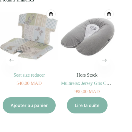
Seat size reducer
Hors Stock
Tire-
540,00
MAD
Multirelax Jersey Gris Chiné étoiles 3-en-1
990,00
MAD
Aj
Ajouter au panier
Lire la suite