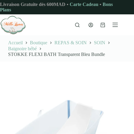
Passer
Livraison Gratuite dès 600MAD •
Carte Cadeau
•
Bons
au
Plans
contenu
Panier
d’achat
Accueil
Boutique
REPAS & SOIN
SOIN
Baignoire bébé
STOKKE FLEXI BATH Transparent Bleu Bundle