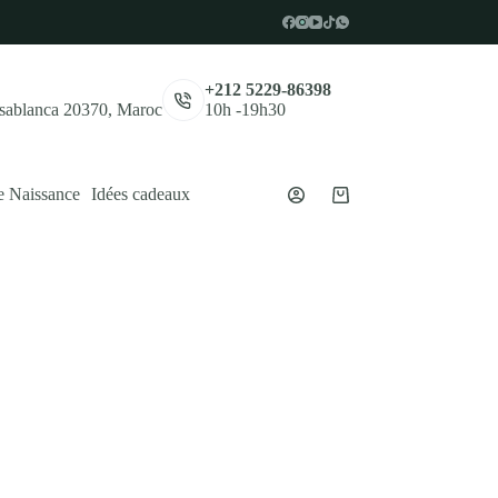
,
+212 5229-86398
asablanca 20370, Maroc
10h -19h30
e Naissance
Idées cadeaux
Panier
d’achat