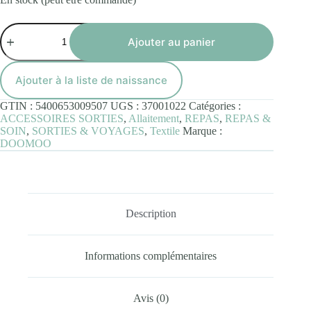
quantité
de
Ajouter au panier
Mom'n
Play
Pink
Ajouter à la liste de naissance
Doomoo
-
GTIN :
5400653009507
UGS :
37001022
Catégories :
Tablier
ACCESSOIRES SORTIES
,
Allaitement
,
REPAS
,
REPAS &
d'Allaitement
SOIN
,
SORTIES & VOYAGES
,
Textile
Marque :
DOOMOO
Description
Informations complémentaires
Avis (0)