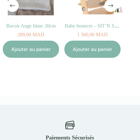
cm
Baby bouncer – SIT’N SLEEP
Coussin TRIPP TRAPP Classic Icône gris
1 560,00
MAD
950,00
MAD
Ajouter au panier
Ajouter au panier
Paiements Sécurisés