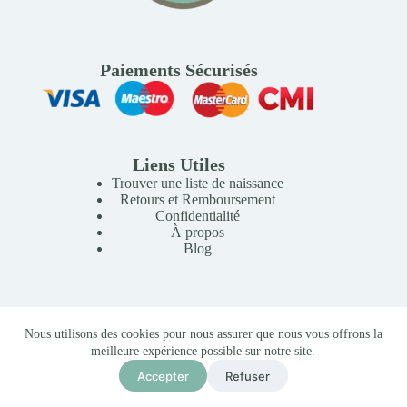
Paiements Sécurisés
Liens Utiles
Trouver une liste de naissance
Retours et Remboursement
Confidentialité
À propos
Blog
Copyright © 2026 Mille Lunes - Création du site :
Baptiste
Nous utilisons des cookies pour nous assurer que nous vous offrons la
Pagès
-
Conditions Générales de Vente
meilleure expérience possible sur notre site.
Mom’n Play Pink Doomoo – Tablier d’Allaitement
350,00
MAD
Accepter
Refuser
Ajouter au panier
En stock (peut être
commandé)