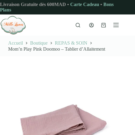
Passer
Livraison Gratuite dès 600MAD •
Carte Cadeau
•
Bons
au
Plans
contenu
Panier
d’achat
Accueil
Boutique
REPAS & SOIN
Mom’n Play Pink Doomoo – Tablier d’Allaitement