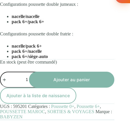
Configurations poussette double jumeaux :
nacelle/nacelle
pack 6+/pack 6+
Configurations poussette double fratrie :
nacelle/pack 6+
pack 6+/nacelle
pack 6+/siège-auto
En stock (peut être commandé)
quantité
de
Ajouter au panier
YOYO
Connect
Cadre
Ajouter à la liste de naissance
Blanc
UGS :
595201
Catégories :
Poussette 0+
,
Poussette 6+
,
POUSSETTE MAROC
,
SORTIES & VOYAGES
Marque :
BABYZEN