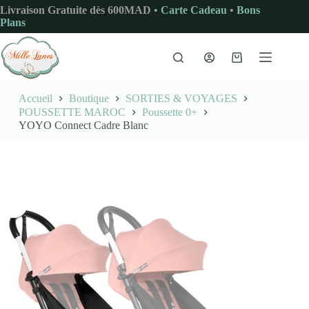
Passer
Livraison Gratuite dès 600MAD •
Carte Cadeau
•
Bons
au
Plans
contenu
Panier
d’achat
Accueil
Boutique
SORTIES & VOYAGES
POUSSETTE MAROC
Poussette 0+
YOYO Connect Cadre Blanc