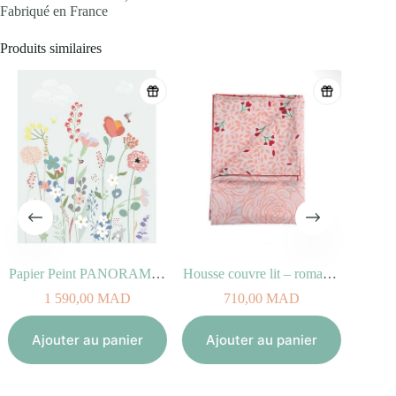
Fabriqué en France
Produits similaires
Papier Peint PANORAMA FLEURS DES CHAMPS
Housse couvre lit – romance
1 590,00
MAD
710,00
MAD
Aj
Ajouter au panier
Ajouter au panier