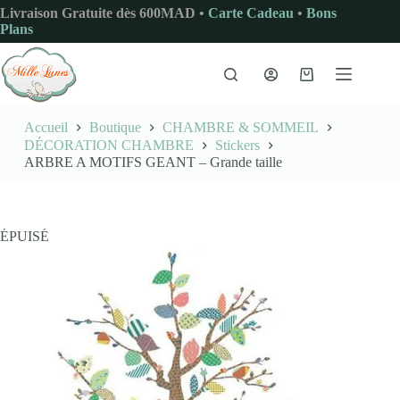
Passer
Livraison Gratuite dès 600MAD •
Carte Cadeau
•
Bons
au
Plans
contenu
Panier
d’achat
Accueil
Boutique
CHAMBRE & SOMMEIL
DÉCORATION CHAMBRE
Stickers
ARBRE A MOTIFS GEANT – Grande taille
ÉPUISÉ