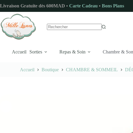
Passer
Livraison Gratuite dès 600MAD •
Carte Cadeau
•
Bons Plans
au
contenu
Aucun
résultat
Accueil
Sorties
Repas & Soin
Chambre & So
Accueil
Boutique
CHAMBRE & SOMMEIL
DÉ