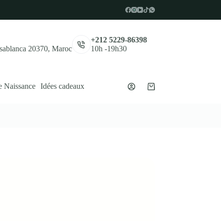
,
+212 5229-86398
asablanca 20370, Maroc
10h -19h30
e Naissance
Idées cadeaux
Panier
d’achat