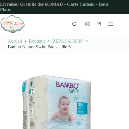
Passer
Livraison Gratuite dès 600MAD •
Carte Cadeau
•
Bons
au
Plans
contenu
Panier
d’achat
Accueil
Boutique
REPAS & SOIN
Bambo Nature Swim Pants taille S