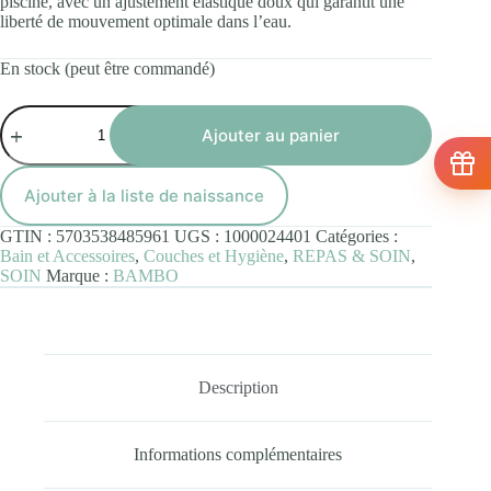
piscine, avec un ajustement élastique doux qui garantit une
liberté de mouvement optimale dans l’eau.
En stock (peut être commandé)
quantité
de
Ajouter au panier
Bambo
Nature
Swim
Ajouter à la liste de naissance
Pants
taille
GTIN :
5703538485961
UGS :
1000024401
Catégories :
S
Bain et Accessoires
,
Couches et Hygiène
,
REPAS & SOIN
,
SOIN
Marque :
BAMBO
Description
Informations complémentaires