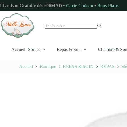
Passer
Livraison Gratuite dès 600MAD •
Carte Cadeau
•
Bons Plans
au
contenu
Aucun
résultat
Accueil
Sorties
Repas & Soin
Chambre & So
Accueil
Boutique
REPAS & SOIN
REPAS
Sté