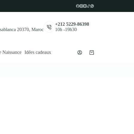
,
+212 5229-86398
asablanca 20370, Maroc
10h -19h30
e Naissance
Idées cadeaux
Panier
d’achat