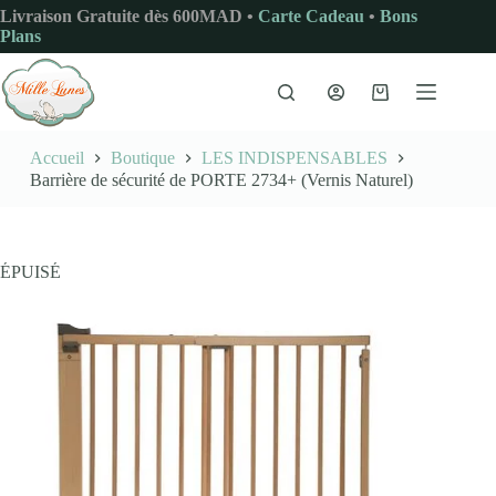
Passer
Livraison Gratuite dès 600MAD •
Carte Cadeau
•
Bons
au
Plans
contenu
Panier
d’achat
Accueil
Boutique
LES INDISPENSABLES
Barrière de sécurité de PORTE 2734+ (Vernis Naturel)
ÉPUISÉ