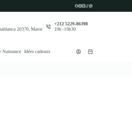
,
+212 5229-86398
asablanca 20370, Maroc
10h -19h30
e Naissance
Idées cadeaux
Panier
d’achat