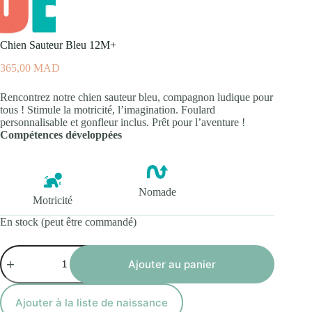
Chien Sauteur Bleu 12M+
365,00
MAD
Rencontrez notre chien sauteur bleu, compagnon ludique pour
tous ! Stimule la motricité, l’imagination. Foulard
personnalisable et gonfleur inclus. Prêt pour l’aventure !
Compétences développées
Nomade
Motricité
En stock (peut être commandé)
quantité
de
Ajouter au panier
Chien
Sauteur
Bleu
Ajouter à la liste de naissance
12M+