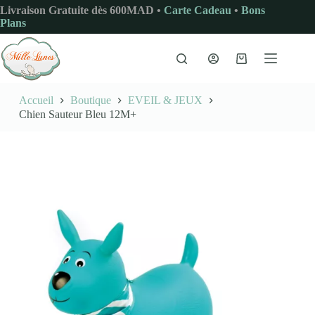
Passer
Livraison Gratuite dès 600MAD •
Carte Cadeau
•
Bons
au
Plans
contenu
Panier
d’achat
Accueil
Boutique
EVEIL & JEUX
Chien Sauteur Bleu 12M+