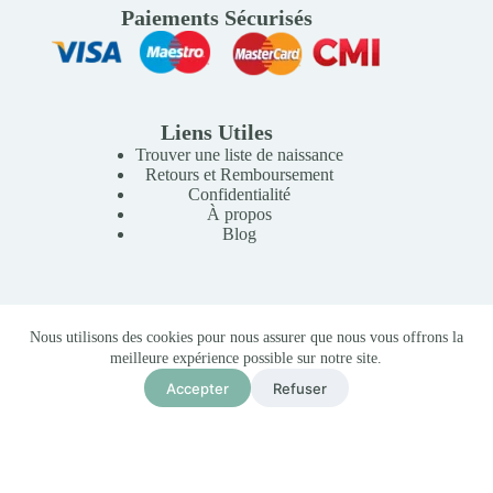
Paiements Sécurisés
Liens Utiles
Trouver une liste de naissance
Retours et Remboursement
Confidentialité
À propos
Blog
Copyright © 2026 Mille Lunes - Création du site :
Baptiste
Nous utilisons des cookies pour nous assurer que nous vous offrons la
Pagès
-
Conditions Générales de Vente
meilleure expérience possible sur notre site.
Chien Sauteur Bleu 12M+
365,00
MAD
Accepter
Refuser
Ajouter au panier
En stock (peut être
commandé)