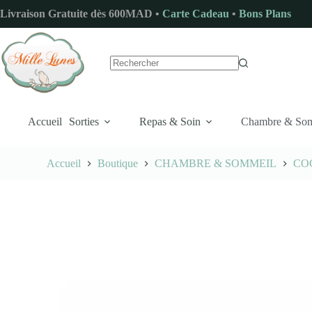
Passer
Livraison Gratuite dès 600MAD •
Carte Cadeau
•
Bons Plans
au
contenu
Aucun
résultat
Accueil
Sorties
Repas & Soin
Chambre & So
Accueil
Boutique
CHAMBRE & SOMMEIL
CO