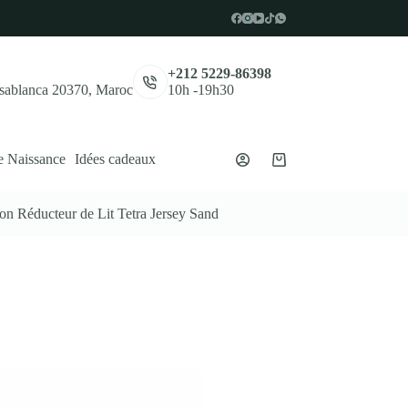
,
+212 5229-86398
asablanca 20370, Maroc
10h -19h30
e Naissance
Idées cadeaux
Panier
d’achat
n Réducteur de Lit Tetra Jersey Sand