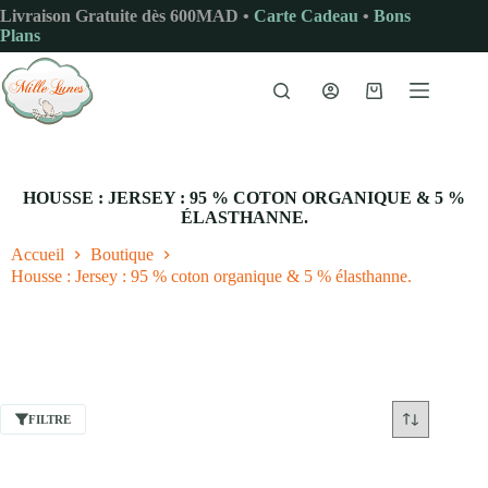
Passer
Livraison Gratuite dès 600MAD •
Carte Cadeau
•
Bons
au
Plans
contenu
Panier
d’achat
HOUSSE : JERSEY : 95 % COTON ORGANIQUE & 5 %
ÉLASTHANNE.
Accueil
Boutique
Housse : Jersey : 95 % coton organique & 5 % élasthanne.
FILTRE