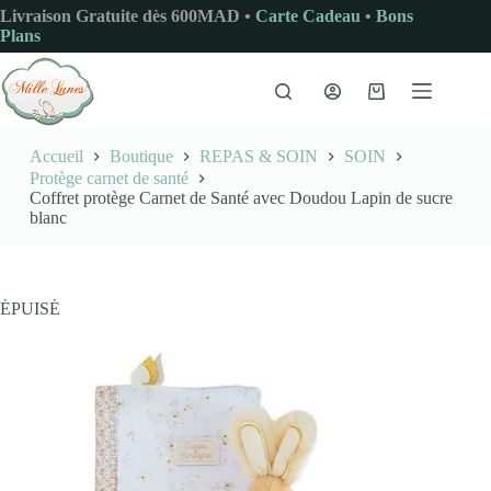
Passer
Livraison Gratuite dès 600MAD •
Carte Cadeau
•
Bons
au
Plans
contenu
Panier
d’achat
Accueil
Boutique
REPAS & SOIN
SOIN
Protège carnet de santé
Coffret protège Carnet de Santé avec Doudou Lapin de sucre
blanc
ÉPUISÉ