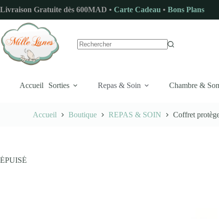
Passer
Livraison Gratuite dès 600MAD •
Carte Cadeau
•
Bons Plans
au
contenu
Aucun
résultat
Accueil
Sorties
Repas & Soin
Chambre & So
Accueil
Boutique
REPAS & SOIN
Coffret protè
ÉPUISÉ