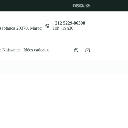
,
+212 5229-86398
asablanca 20370, Maroc
10h -19h30
e Naissance
Idées cadeaux
Panier
d’achat