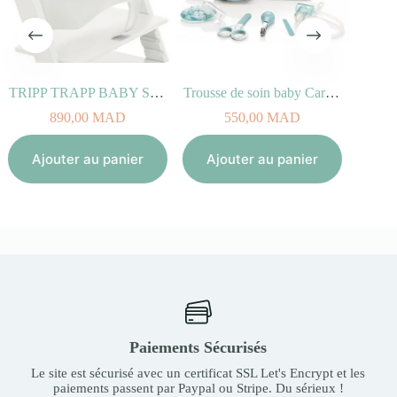
TRIPP TRAPP BABY SET blanc
Trousse de soin baby Care Kit Aqua Babymoov
Bavo
890,00
MAD
550,00
MAD
Aj
Ajouter au panier
Ajouter au panier
Paiements Sécurisés
Le site est sécurisé avec un certificat SSL Let's Encrypt et les
paiements passent par Paypal ou Stripe. Du sérieux !