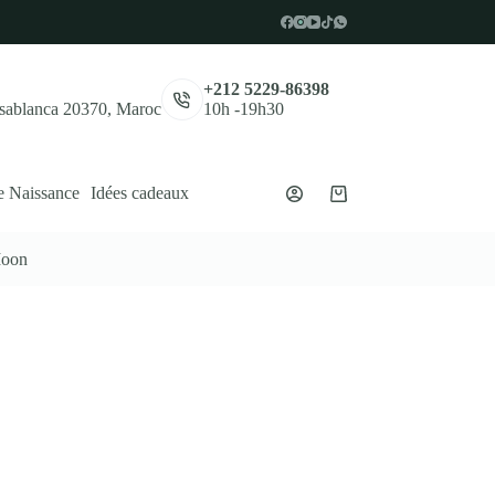
,
+212 5229-86398
asablanca 20370, Maroc
10h -19h30
e Naissance
Idées cadeaux
Panier
d’achat
Moon