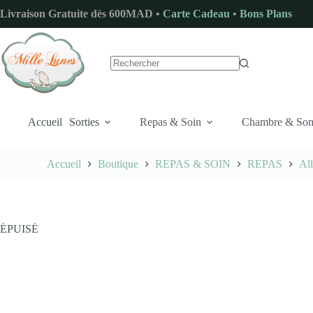
Passer
Livraison Gratuite dès 600MAD •
Carte Cadeau
•
Bons Plans
au
contenu
Aucun
résultat
Accueil
Sorties
Repas & Soin
Chambre & So
Accueil
Boutique
REPAS & SOIN
REPAS
Al
ÉPUISÉ