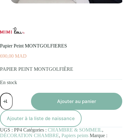
Papier Peint MONTGOLFIERES
690,00
MAD
PAPIER PEINT MONTGOLFIÈRE
En stock
quantité
de
Ajouter au panier
Papier
Peint
MONTGOLFIERES
Ajouter à la liste de naissance
UGS :
PP4
Catégories :
CHAMBRE & SOMMEIL
,
DÉCORATION CHAMBRE
,
Papiers peints
Marque :