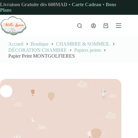
Passer
Livraison Gratuite dès 600MAD •
Carte Cadeau
•
Bons
au
Plans
contenu
Panier
d’achat
Accueil
Boutique
CHAMBRE & SOMMEIL
DÉCORATION CHAMBRE
Papiers peints
Papier Peint MONTGOLFIERES