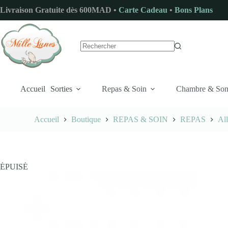
Passer
Livraison Gratuite dès 600MAD •
Carte Cadeau
•
Bons Plans
au
contenu
Aucun
résultat
Accueil
Sorties
Repas & Soin
Chambre & So
Accueil
Boutique
REPAS & SOIN
REPAS
Al
ÉPUISÉ