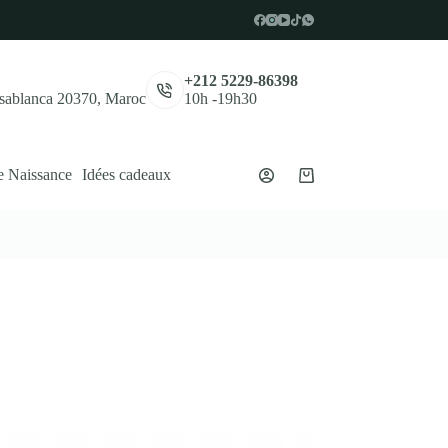
,
+212 5229-86398
asablanca 20370, Maroc
10h -19h30
e Naissance
Idées cadeaux
Panier
d’achat