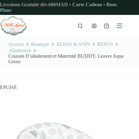
Passer
Livraison Gratuite dès 600MAD •
Carte Cadeau
•
Bons
au
Plans
contenu
Panier
d’achat
Accueil
Boutique
REPAS & SOIN
REPAS
Allaitement
Coussin D’allaitement et Maternité BUDDY, Leaves Aqua
Green
ÉPUISÉ