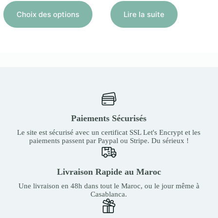
prix :
Ce
300,00
produit
Choix des options
Lire la suite
MAD
a
à
plusieurs
20
variations.
000,00
Les
MAD
options
peuvent
être
choisies
sur
la
page
Paiements Sécurisés
du
produit
Le site est sécurisé avec un certificat SSL Let's Encrypt et les
paiements passent par Paypal ou Stripe. Du sérieux !
Livraison Rapide au Maroc
Une livraison en 48h dans tout le Maroc, ou le jour même à
Casablanca.