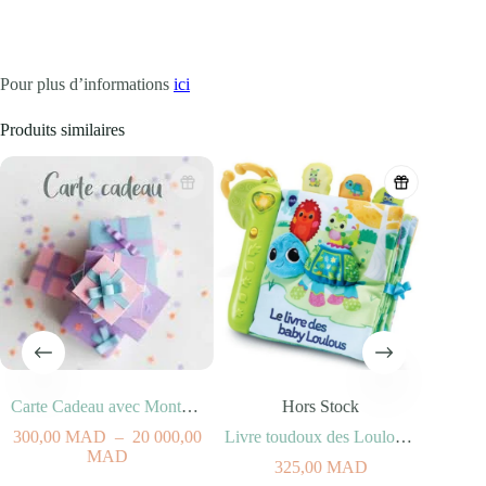
Pour plus d’informations
ici
Produits similaires
Carte Cadeau avec Montant au Choix
Hors Stock
300,00
MAD
–
20 000,00
Livre toudoux des Loulous – Baby Loulous (6-36 mois)
Plage
MAD
325,00
MAD
Aj
de