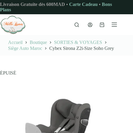
Passer
Livraison Gratuite dès 600MAD •
Carte Cadeau
•
Bons
au
Plans
contenu
Panier
d’achat
Accueil
Boutique
SORTIES & VOYAGES
Siège Auto Maroc
Cybex Sirona Z2i-Size Soho Grey
ÉPUISÉ