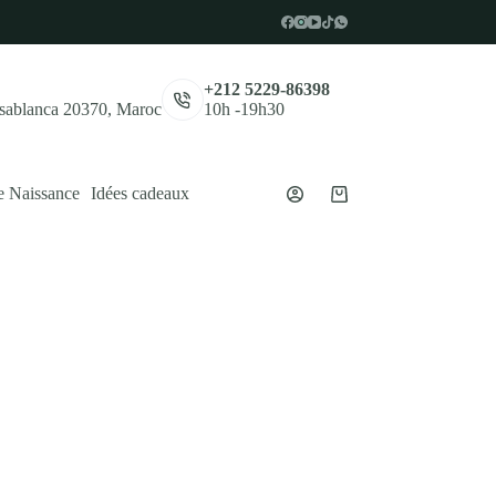
,
+212 5229-86398
asablanca 20370, Maroc
10h -19h30
e Naissance
Idées cadeaux
Panier
d’achat