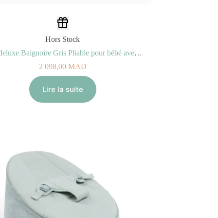
Hors Stock
Pack deluxe Baignoire Gris Pliable pour bébé avec Support+Coussin+Rince-cheveux+Jouets de bain 0M+
2 098,00
MAD
Lire la suite