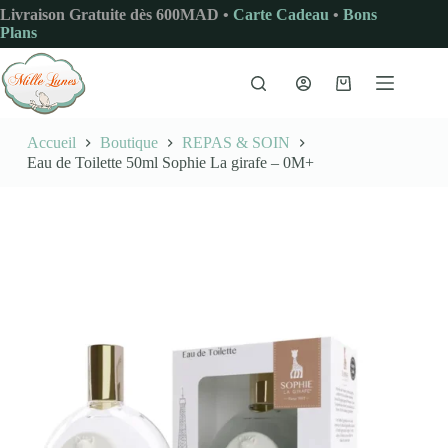
Passer
Livraison Gratuite dès 600MAD •
Carte Cadeau
•
Bons
au
Plans
contenu
Panier
d’achat
Accueil
Boutique
REPAS & SOIN
Eau de Toilette 50ml Sophie La girafe – 0M+