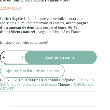
Eau de Toilette 50ml Sophie La girafe – 0M+
220,00
MAD
Coffret Sophie la Girafe : une eau de toilette douce et
apaisante (50 ml) pour mamans et enfants,
accompagnée
d’un anneau de dentition souple et léger
.
96 %
d’ingrédients naturels
, vegan et fabriqué en France.
En stock (peut être commandé)
quantité
de
Ajouter au panier
Eau
de
Toilette
Ajouter à la liste de naissance
50ml
Sophie
GTIN :
3701392050082
UGS :
5008
Catégories :
REPAS &
La
SOIN
,
SOIN
,
Soins Bébé et Maman
Marque :
SOPHIE LA
girafe
GIRAFE
-
0M+