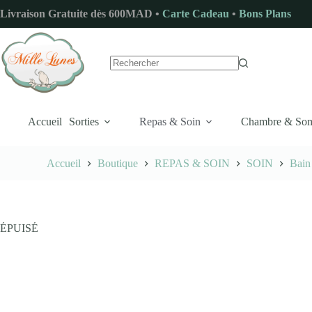
Passer
Livraison Gratuite dès 600MAD •
Carte Cadeau
•
Bons Plans
au
contenu
Aucun
résultat
Accueil
Sorties
Repas & Soin
Chambre & So
Accueil
Boutique
REPAS & SOIN
SOIN
Bain
ÉPUISÉ