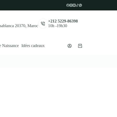
,
+212 5229-86398
asablanca 20370, Maroc
10h -19h30
e Naissance
Idées cadeaux
Panier
d’achat