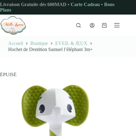
Passer
Livraison Gratuite dès 600MAD •
Carte Cadeau
•
Bons
au
Plans
contenu
Panier
d’achat
Accueil
Boutique
EVEIL & JEUX
Hochet de Dentition Samuel l’éléphant 3m+
ÉPUISÉ