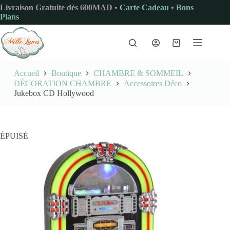
Passer
Livraison Gratuite dès 600MAD •
Carte Cadeau
•
Bons
au
Plans
contenu
Panier
d’achat
Accueil
Boutique
CHAMBRE & SOMMEIL
DÉCORATION CHAMBRE
Accessoires Déco
Jukebox CD Hollywood
ÉPUISÉ